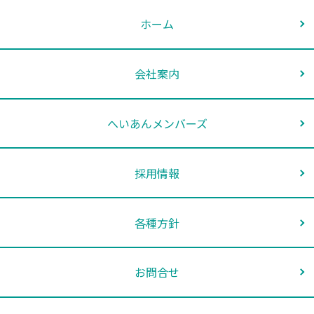
ページ掲載の「個人情報保護方針」をご覧ください。
ホーム
7．個人情報を提供されることの任意性について
お客様が当社に個人情報を提供されるかどうかは、お客様の
任意によるものです。 ただし、必要な項目をいただけない
会社案内
場合、各サービス等が適切な状態で提供できない場合があり
ます。
8．ご本人が容易に認識できない方法による取得する場合について
へいあんメンバーズ
当社のサイトではセッション管理のためにCookieを使用し
ています。
9．認定個人情報保護団体について
採用情報
当社が加入する認定個人情報保護団体は、ありません
【お問合せ窓口】
お客様の個人情報に関するお問合せにつきましては、下記窓
各種方針
口で受付けております。
平安セレモニー株式会社 個人情報問合せ窓口
〒943-0823 新潟県上越市高土町3丁目9－12
お問合せ
メールアドレス：
メール