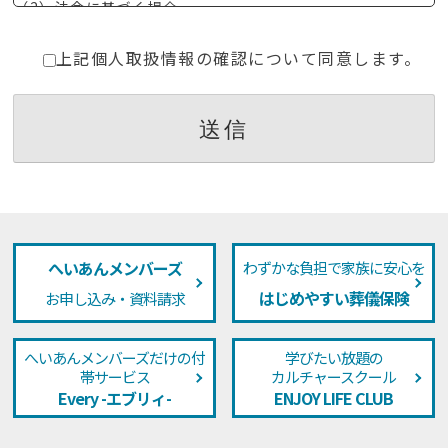
（2）法令に基づく場合
（3）人の生命、身体又は財産の保護のために必要がある場
合であって、ご本人様の同意を得ることが困難な場合
上記個人取扱情報の確認について同意します。
（4）公衆衛生の向上又は児童の健全な育成の推進のために
特に必要がある場合であって、ご本人様の同意を得ることが
困難な場合
（5）国の機関もしくは地方公共団体又はその委託を受けた
者が法令の定める事務を遂行することに対して協力する必要
がある場合であって、ご本人様の同意を得ることによって当
該事務の遂行に支障を及ぼすおそれがある場合
（6）業務を円滑に遂行するため、利用目的の達成に必要な
範囲内で個人情報の取扱いの全部又は一部を委託する場合
5．個人情報取扱いの委託
へいあんメンバーズ
わずかな負担で家族に安心を
当社はお預かりした個人情報を外部に委託することはありま
せん。
はじめやすい葬儀保険
お申し込み・資料請求
6．個人情報の開示等の請求
お客様は、当社に対してご自身の個人情報の開示等（利用目
へいあんメンバーズだけの
付
学びたい放題の
的の通知、開示、内容の訂正・追加・削除、利用の停止また
帯サービス
カルチャースクール
は消去、第三者への提供の停止）に関して、当社問合わせ窓
Every -エブリィ-
ENJOY LIFE CLUB
口に申し出ることができます。その際、当社はお客様ご本人
を確認させていただいたうえで、合理的な期間内に対応いた
します。開示等の申し出の詳細につきましては、当社ホーム